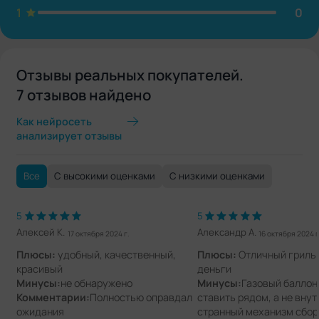
1
0
Отзывы реальных покупателей.
7 отзывов найдено
Как нейросеть
анализирует отзывы
Все
С высокими оценками
С низкими оценками
5
5
Алексей К.
Александр А.
17 октября 2024 г.
16 октября 2024 г
Плюсы:
удобный, качественный,
Плюсы:
Отличный гриль 
красивый
деньги
Минусы:
не обнаружено
Минусы:
Газовый баллон
Комментарии:
Полностью оправдал
ставить рядом, а не внут
ожидания
странный механизм сбор