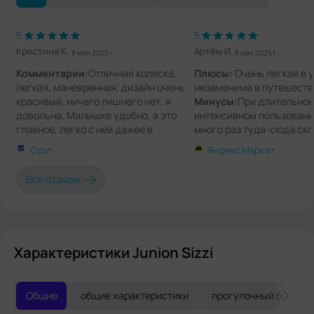
5
5
Кристина К.
Артём И.
8 мая 2025 г.
8 мая 2025 г.
Комментарии:
Отличная коляска,
Плюсы:
Очень легкая в 
легкая, маневренная, дизайн очень
незаменима в путешеств
красивый, ничего лишнего нет, я
Минусы:
При длительном
довольна. Малышке удобно, а это
интенсивном пользовани
главное, легко с ней дажее в
много раз туда-сюда ск
маршрутку влезла и между
раскладывать, разбалты
Ozon
Яндекс.Маркет
сидениями поставила,
немного соединения, но 
всё работает!
Все отзывы
Комментарии:
Уже выде
больших отпуска по Кита
Турции - без нареканий!
своем сегменте!
Характеристики Junion Sizzi
Общие
общие характеристики
прогулочный блок