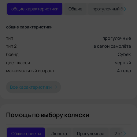
общие характеристики
Общие
прогулочный блок
общие характеристики
тип
прогулочные
тип 2
в салон самолёта
бренд
Cybex
цвет шасси
черный
максимальный возраст
4 года
Все характеристики
Помощь по выбору коляски
Общие советы
Люлька
Прогулочная
2 в 1
3 