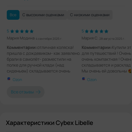
Все
С высокими оценками
С низкими оценками
5
5
Мария Модина
Мария С.
4 сентября 2025 г.
28 августа 2025 г.
Комментарии:
отличная коляска!
Комментарии:
Купили эт
пришла с дождевиком- как заявлено.
для путешествий ! Очень 
брали в самолёт- разместили на
очень компактная ! Очен
полке для ручной клади (над
складывается и расклады
сиденьем) складывается очень
Мы очень ей довольны 😍
легко. Ребёнку на 1,3 брали, она в ней
нее рюкзак , очень удобн
Ozon
Ozon
спала на прогулке. Коляска очень
размеру
понравилась! бампер тоже есть
Все отзывы
,снимается. Только плюсы!!
Характеристики Cybex Libelle