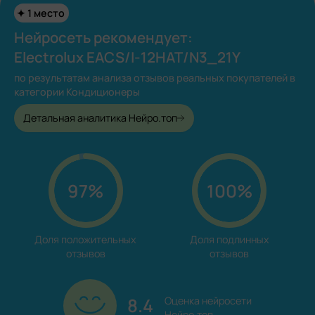
1 место
Нейросеть рекомендует:
Electrolux EACS/I-12HAT/N3_21Y
по результатам анализа отзывов реальных покупателей в
категории Кондиционеры
Детальная аналитика Нейро.топ
97%
100%
Доля положительных

Доля подлинных

отзывов
отзывов
8.4
Оценка нейросети

Нейро.топ