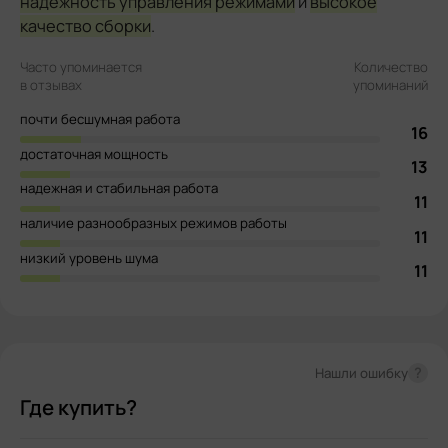
надёжность управления режимами
и
высокое
качество сборки
.
Часто упоминается
Количество
в отзывах
упоминаний
почти бесшумная работа
16
достаточная мощность
13
надежная и стабильная работа
11
наличие разнообразных режимов работы
11
низкий уровень шума
11
?
Нашли ошибку
Где купить?