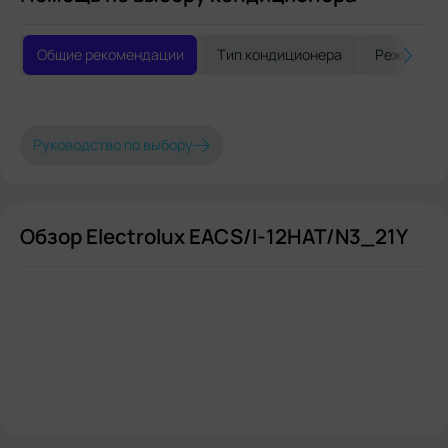
Комментарии:
Отличное качество
продукции.
Общие рекомендации
Тип кондиционера
Режимы р
Руководство по выбору
Обзор Electrolux EACS/I-12HAT/N3_21Y