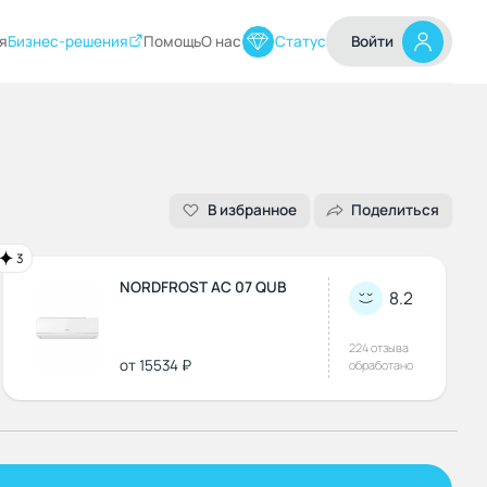
я
Бизнес-решения
Помощь
О нас
Статус
Войти
В избранное
Поделиться
3
NORDFROST AC 07 QUB
8.2
224 отзыва
от 15534 ₽
обработано