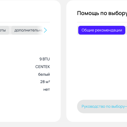
Помощь по выбор
оты
дополнительные характеристики
Общие рекомендации
габариты
габарит
9 BTU
CENTEK
белый
28 м²
нет
Руководство по выбору