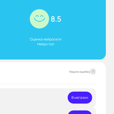
8.5
Оценка нейросети

Нейро.топ
?
Нашли ошибку
В магазин