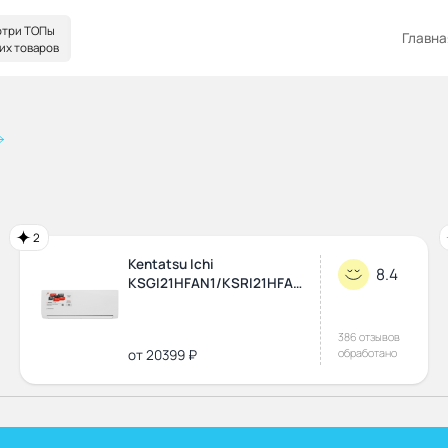
три ТОПы
Главна
их товаров
2
Kentatsu Ichi
8.4
KSGI21HFAN1/KSRI21HFAN1
386 отзывов
обработано
от 20399 ₽