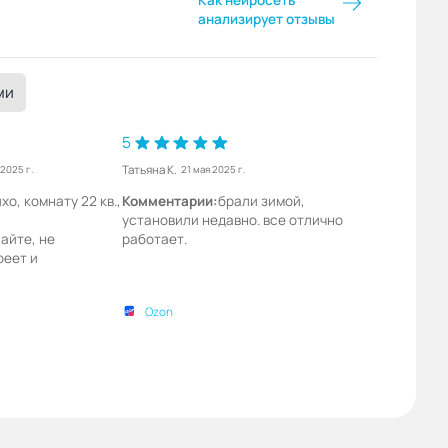
Как нейросеть
анализирует отзывы
ми
5
Татьяна К.
 2025 г.
21 мая 2025 г.
хо, комнату 22 кв.,
Комментарии:
брали зимой,
установили недавно. все отлично
айте, не
работает.
реет и
Ozon