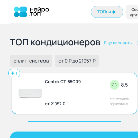
На главную
Смо
ТОПни
друг
ТОП кондиционеров
Еще варианты
сплит-система
от 0 ₽ до 21057 ₽
1
Centek CT-65C09
8.5
356 отзывов
от 21057 ₽
обработано