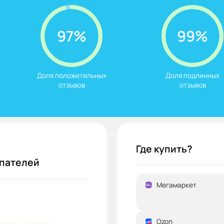
97%
99%
Доля положительных

Доля подлинных

отзывов
отзывов
Где купить?
упателей
Мегамаркет
Ozon