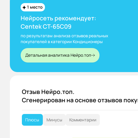
1 место
Нейросеть рекомендует:
Centek CT-65C09
по результатам анализа отзывов реальных
покупателей в категории Кондиционеры
Детальная аналитика Нейро.топ
Отзыв Нейро.топ.
Сгенерирован на основе отзывов пок
Плюсы
Минусы
Комментарии