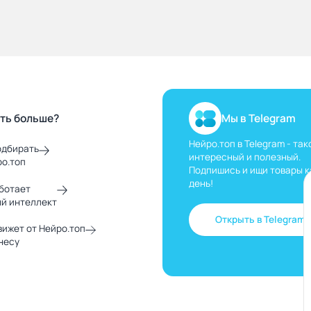
ать больше?
Мы в Telegram
Нейро.топ в Telegram - так
одбирать
интересный и полезный.
ро.топ
Подпишись и ищи товары 
день!
аботает
й интеллект
Открыть в Telegram
вижет от Нейро.топ
несу