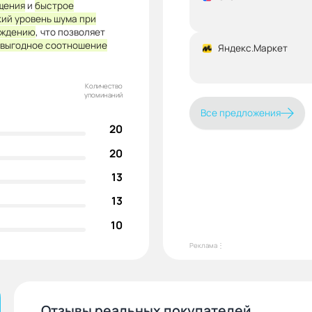
щения
и
быстрое
кий уровень шума при
аждению
, что позволяет
выгодное соотношение
Яндекс.Маркет
Количество
упоминаний
Все предложения
20
20
13
13
10
Реклама⋮
Отзывы реальных покупателей.