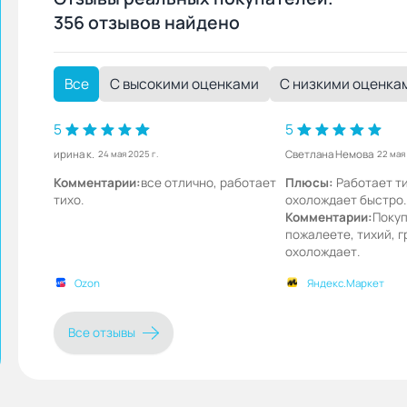
356 отзывов найдено
Все
С высокими оценками
С низкими оценка
5
5
ирина к.
Светлана Немова
24 мая 2025 г.
22 мая
Комментарии:
все отлично, работает
Плюсы:
Работает ти
тихо.
охолождает быстро.
Комментарии:
Покуп
пожалеете, тихий, г
охолождает.
Ozon
Яндекс.Маркет
Все отзывы