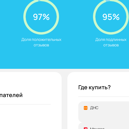
97%
95%
Доля положительных

Доля подлинных

отзывов
отзывов
Где купить?
упателей
ДНС
Мвидео