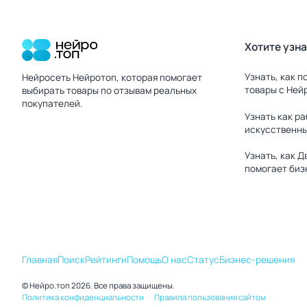
Хотите узн
Нейро.топ
Узнать, как п
Нейросеть Нейротоп, которая помогает
товары с Ней
выбирать товары по отзывам реальных
покупателей.
Узнать как р
искусственны
Узнать, как Д
помогает биз
Главная
Поиск
Рейтинги
Помощь
О нас
Статус
Бизнес-решения
© Нейро.топ 2026. Все права защищены.
Политика конфиденциальности
Правила пользования сайтом