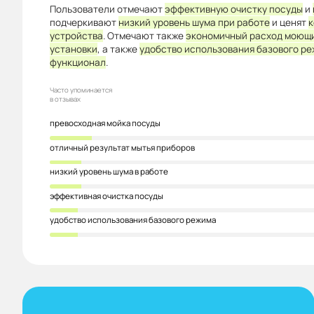
Пользователи отмечают
эффективную очистку посуды
и
подчеркивают
низкий уровень шума при работе
и ценят
к
устройства
. Отмечают также
экономичный расход моющи
установки
, а также
удобство использования базового р
функционал
.
Часто упоминается
в отзывах
превосходная мойка посуды
отличный результат мытья приборов
низкий уровень шума в работе
эффективная очистка посуды
удобство использования базового режима