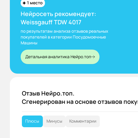
1 место
Нейросеть рекомендует:
Weissgauff TDW 4017
по результатам анализа отзывов реальных
покупателей в категории Посудомоечные
Машины
Детальная аналитика Нейро.топ
Отзыв Нейро.топ.
Сгенерирован на основе отзывов пок
Плюсы
Минусы
Комментарии