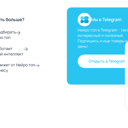
ать больше?
Мы в Telegram
Нейро.топ в Telegram - так
одбирать
интересный и полезный.
ро.топ
Подпишись и ищи товары 
день!
аботает
й интеллект
Открыть в Telegram
вижет от Нейро.топ
несу