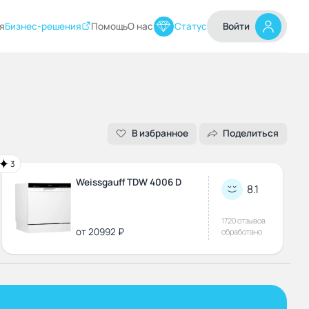
я
Бизнес-решения
Помощь
О нас
Статус
Войти
В избранное
Поделиться
3
Weissgauff TDW 4006 D
8.1
1720 отзывов
от 20992 ₽
обработано