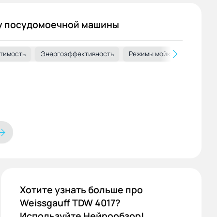
у посудомоечной машины
тимость
Функции и особенности
Энергоэффективность
Индикация и оповещения
Режимы мойки
Уровень
Классы
Хотите узнать больше про
Weissgauff TDW 4017?
Используйте Нейрообзор!