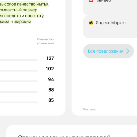
высокое качество мытья
,
омпактный размер
х средств
и
простоту
ежима
и
широкий
Яндекс.Маркет
Количество
упоминаний
Все предложения
127
102
94
88
85
Реклама⋮