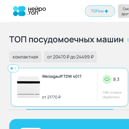
На главную
Смо
ТОПни
друг
ТОП посудомоечных машин
компактная
от 20470 ₽ до 24499 ₽
1
Weissgauff TDW 4017
8.3
1086 отзывов
от 21770 ₽
обработано