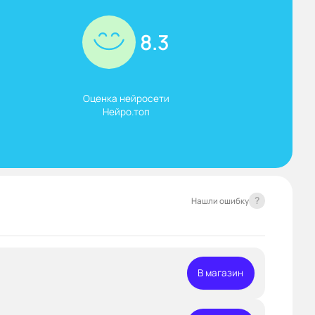
8.3
Оценка нейросети

Нейро.топ
?
Нашли ошибку
В магазин