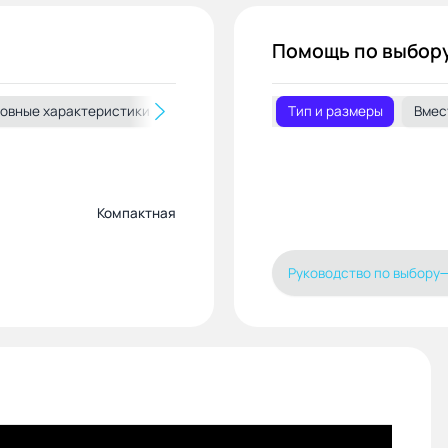
Помощь по выбор
овные характеристики
Управление
Тип и размеры
Программы и режимы
Вмес
Компактная
Руководство по выбору