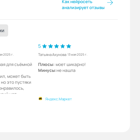
Как нейросеть
анализирует отзывы
ми
5
Татьяна Ахунова
ая 2025 г.
13 мая 2025 г.
ная для съёмной
Плюсы:
моет шикарно!
Минусы:
не нашла
ил, может быть
 но это пустяки
онравилось,
нзий нет,
Яндекс.Маркет
ая!