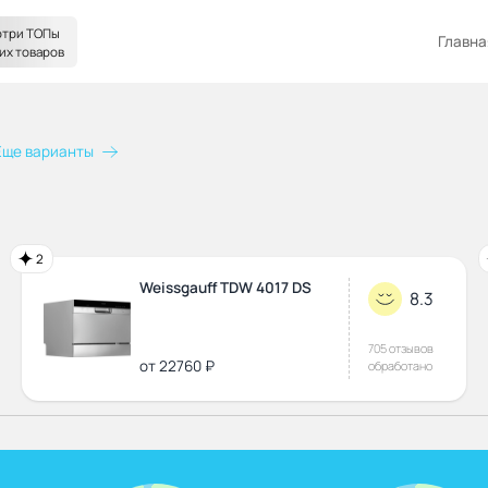
три ТОПы
Главна
их товаров
Еще варианты
2
Weissgauff TDW 4017 DS
8.3
705 отзывов
от 22760 ₽
обработано