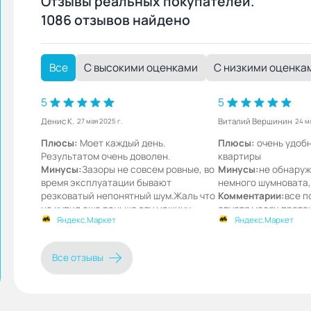
Отзывы реальных покупателей.
1086 отзывов найдено
Все
С высокими оценками
С низкими оценка
5
5
Денис К.
Виталий Вершинин
27 мая 2025 г.
24 м
Плюсы:
Моет каждый день.
Плюсы:
очень удоб
Результатом очень доволен.
квартиры
Минусы:
Зазоры не совсем ровные, во
Минусы:
не обнаруж
время эксплуатации бывают
немного шумновата,
резковатый непонятный шум.Жаль что
Комментарии:
все п
не купил еще раньше эту машину.
спустя месяц прете
Яндекс.Маркет
Яндекс.Маркет
Очень полезная нужная вещь в доме.
работает как больш
Комментарии:
О покупке не жалею.
Если выбор стоит о бюджетной
Все отзывы
посудомойке то это идеальный
вариант.