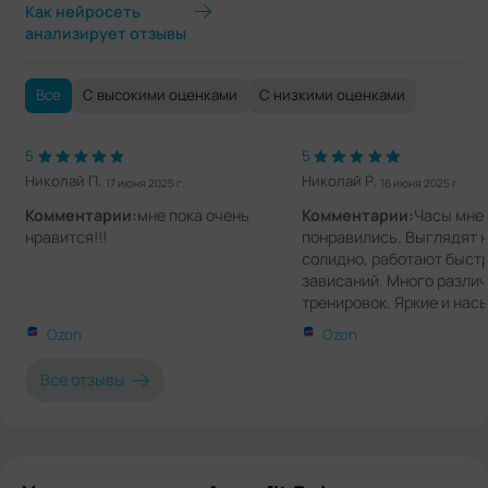
Как нейросеть
анализирует отзывы
Все
С высокими оценками
С низкими оценками
5
5
Николай П.
Николай Р.
17 июня 2025 г.
16 июня 2025 г.
Комментарии:
мне пока очень
Комментарии:
Часы мне
нравится!!!
понравились. Выглядят н
солидно, работают быстр
зависаний. Много разли
тренировок. Яркие и на
цвета циферблатов.
Ozon
Ozon
Все отзывы