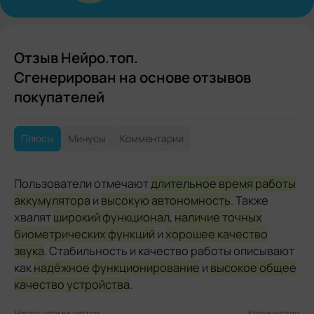
Отзыв Нейро.топ.
Сгенерирован на основе отзывов
покупателей
Плюсы
Минусы
Комментарии
Пользователи отмечают
длительное время работы
аккумулятора
и
высокую автономность
. Также
хвалят
широкий функционал
,
наличие точных
биометрических функций
и
хорошее качество
звука
. Стабильность и качество работы описывают
как
надёжное функционирование
и
высокое общее
качество устройства
.
Часто упоминается
Количество