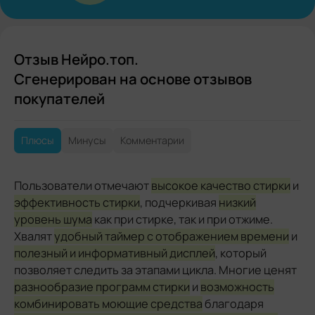
Отзыв Нейро.топ.
Сгенерирован на основе отзывов
покупателей
Плюсы
Минусы
Комментарии
Пользователи отмечают
высокое качество стирки
и
эффективность стирки
, подчеркивая
низкий
уровень шума
как при стирке, так и при отжиме.
Хвалят
удобный таймер с отображением времени
и
полезный и информативный дисплей
, который
позволяет следить за этапами цикла. Многие ценят
разнообразие программ стирки
и
возможность
комбинировать моющие средства
благодаря