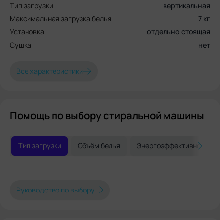
Тип загрузки
вертикальная
купить хорошую стиралку в наше
время!!!
Максимальная загрузка белья
7 кг
Установка
отдельно стоящая
Сушка
нет
Все характеристики
Помощь по выбору стиральной машины
Тип загрузки
Объём белья
Энергоэффективность
Руководство по выбору