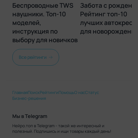
варианты питания – 220 и 12 В.
Беспроводные TWS
Забота с рождения
наушники. Топ-10
Рейтинг топ-10
Минусы
моделей,
лучших автокресе
Не установлены.
инструкция по
для новорожденн
выбору для новичков
3 место
Все рейтинги
Mystery MTC-8 с
Главная
Поиск
Рейтинги
Помощь
О нас
Статус
Бизнес-решения
Плюсы
Компактность, эстетичность,
вместительность, стабильная работа.
Мы в Telegram
Нейро.топ в Telegram - такой же интересный и
Минусы
полезный. Подпишись и ищи товары каждый день!
Нет переходника на 220 В.