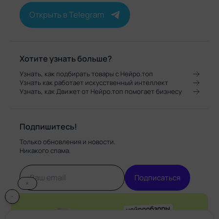
Открыть в Telegram
4 место
Хотите узнать больше?
AUTOPROFI CB-20L
Узнать, как подбирать товары с Нейро.топ
AC/DC
Узнать как работает искусственный интеллект
Узнать, как Движет от Нейро.топ помогает бизнесу
Плюсы
Подпишитесь!
2 варианта питания, 2 рабочих режима,
удобство пользования, хорошая
Только обновления и новости.
термоизоляция, доступная цена.
Никакого спама.
Минусы
Подписаться
Нет.