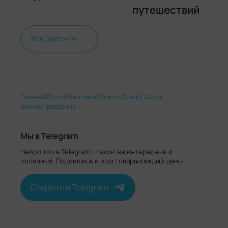
путешествий
HUION Inspiroy RTS-
300 Pink
Все рейтинги
Плюсы
Компактность, подходит для множества
Главная
Поиск
Рейтинги
Помощь
О нас
Статус
творческих задач
Бизнес-решения
Минусы
Отсутствует встроенная подсветка
Мы в Telegram
Нейро.топ в Telegram - такой же интересный и
полезный. Подпишись и ищи товары каждый день!
4 место
Открыть в Telegram
Huion 1060 Plus