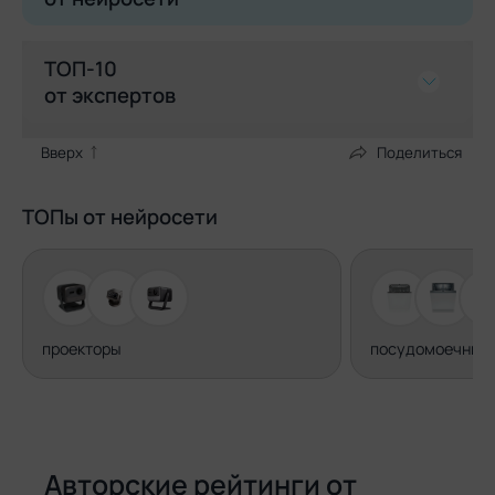
ТОП-10
от экспертов
Вверх
Поделиться
Поделиться
1 место
ТОПы от нейросети
XP-PEN Star G960
проекторы
посудомоечные
Плюсы
Неплохой функционал, бюджетная
модель
Минусы
Авторские рейтинги от
Маркая рабочая поверхность