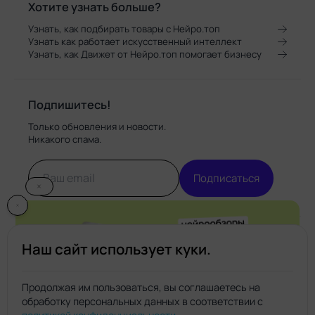
Хотите узнать больше?
Узнать, как подбирать товары с Нейро.топ
Узнать как работает искусственный интеллект
Плюсы
Узнать, как Движет от Нейро.топ помогает бизнесу
Недорогой, подойдет и профессионалам,
и новичкам
Минусы
Подпишитесь!
Отсутствует ластик
Только обновления и новости.
Никакого спама.
Подписаться
5 место
XP-Pen Deco Pro
Наш сайт использует куки.
Medium
Продолжая им пользоваться, вы соглашаетесь на
Плюсы
обработку персональных данных в соответствии с