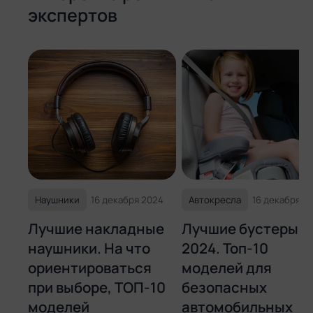
экспертов
2 место
XP-PEN Deco 01 V2
Плюсы
Высокая скорость работы
Наушники
16 декабря 2024
Автокресла
16 декабря 2
Минусы
Лучшие накладные
Лучшие бустеры
Размеры могут показаться слишком
большими
наушники. На что
2024. Топ-10
ориентироваться
моделей для
при выборе, ТОП-10
безопасных
3 место
моделей
автомобильных